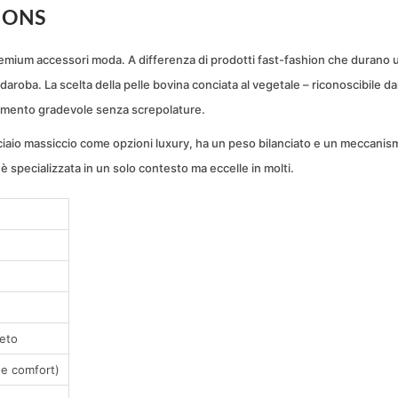
IONS
emium accessori moda. A differenza di prodotti fast-fashion che durano 
aroba. La scelta della pelle bovina conciata al vegetale – riconoscibile da
hiamento gradevole senza screpolature.
ciaio massiccio come opzioni luxury, ha un peso bilanciato e un meccanism
on è specializzata in un solo contesto ma eccelle in molti.
reto
 e comfort)