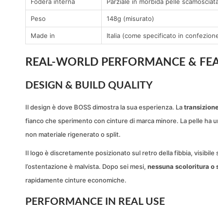
Fodera interna
Parziale in morbida pelle scamosciat
Peso
148g (misurato)
Made in
Italia (come specificato in confezion
REAL-WORLD PERFORMANCE & FEA
DESIGN & BUILD QUALITY
Il design è dove BOSS dimostra la sua esperienza. La
transizione
fianco che sperimento con cinture di marca minore. La pelle ha una 
non materiale rigenerato o split.
Il logo è discretamente posizionato sul retro della fibbia, visibi
l’ostentazione è malvista. Dopo sei mesi,
nessuna scoloritura o 
rapidamente cinture economiche.
PERFORMANCE IN REAL USE