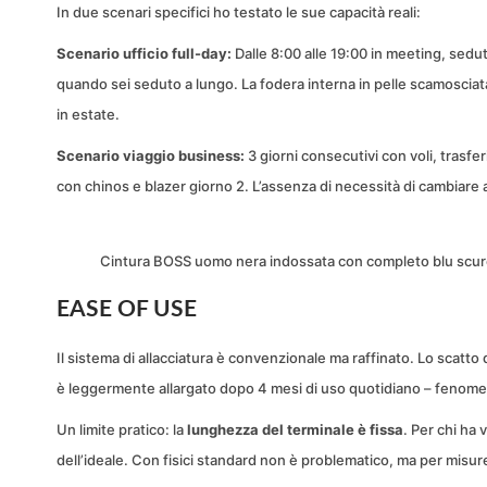
In due scenari specifici ho testato le sue capacità reali:
Scenario ufficio full-day:
Dalle 8:00 alle 19:00 in meeting, sedut
quando sei seduto a lungo. La fodera interna in pelle scamosciat
in estate.
Scenario viaggio business:
3 giorni consecutivi con voli, trasfer
con chinos e blazer giorno 2. L’assenza di necessità di cambiare 
Cintura BOSS uomo nera indossata con completo blu scuro
EASE OF USE
Il sistema di allacciatura è convenzionale ma raffinato. Lo scatto 
è leggermente allargato dopo 4 mesi di uso quotidiano – fenomeno
Un limite pratico: la
lunghezza del terminale è fissa
. Per chi ha 
dell’ideale. Con fisici standard non è problematico, ma per misu