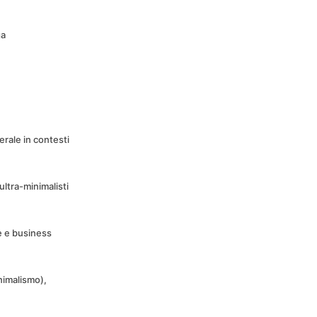
ga
rale in contesti
ultra-minimalisti
le e business
nimalismo),