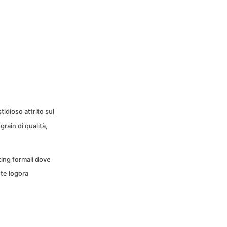
tidioso attrito sul
rain di qualità,
ting formali dove
nte logora