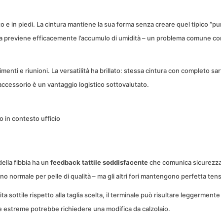
o e in piedi. La cintura mantiene la sua forma senza creare quel tipico “p
a previene efficacemente l’accumulo di umidità – un problema comune con 
imenti e riunioni. La versatilità ha brillato: stessa cintura con completo sar
accessorio è un vantaggio logistico sottovalutato.
 in contesto ufficio
della fibbia ha un
feedback tattile soddisfacente
che comunica sicurezza. 
 normale per pelle di qualità – ma gli altri fori mantengono perfetta ten
vita sottile rispetto alla taglia scelta, il terminale può risultare leggerment
re estreme potrebbe richiedere una modifica da calzolaio.