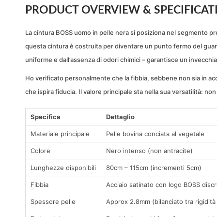
PRODUCT OVERVIEW & SPECIFICAT
La cintura BOSS uomo in pelle nera si posiziona nel segmento pr
questa cintura è costruita per diventare un punto fermo del guard
uniforme e dall’assenza di odori chimici – garantisce un invecc
Ho verificato personalmente che la fibbia, sebbene non sia in ac
che ispira fiducia. Il valore principale sta nella sua versatilità: n
Specifica
Dettaglio
Materiale principale
Pelle bovina conciata al vegetale
Colore
Nero intenso (non antracite)
Lunghezze disponibili
80cm – 115cm (incrementi 5cm)
Fibbia
Acciaio satinato con logo BOSS disc
Spessore pelle
Approx 2.8mm (bilanciato tra rigidità