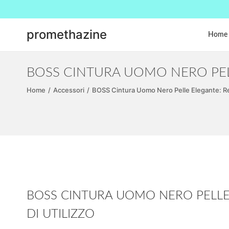
promethazine
Home
S
S
a
a
l
l
BOSS CINTURA UOMO NERO PEL
t
t
Home
/
Accessori
/
BOSS Cintura Uomo Nero Pelle Elegante: Re
a
a
a
a
l
l
l
c
a
o
n
n
a
t
BOSS CINTURA UOMO NERO PELLE
v
e
DI UTILIZZO
i
n
g
u