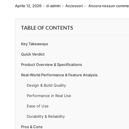
.
.
.
P
P
Aprile 12, 2026
di
admin
Accessori
Ancora nessun comme
a
t
u
u
z
o
b
b
i
TABLE OF CONTENTS
b
b
o
l
l
n
Key Takeaways
i
i
e
c
c
Quick Verdict
a
a
Product Overview & Specifications
t
t
Real-World Performance & Feature Analysis
o
o
Design & Build Quality
i
i
l
n
Performance in Real Use
Ease of Use
Durability & Reliability
Pros & Cons