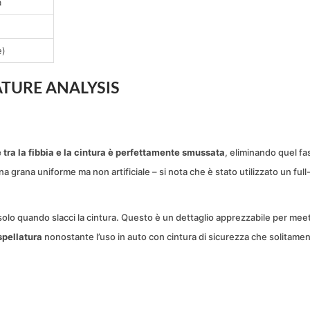
a
e)
TURE ANALYSIS
 tra la fibbia e la cintura è perfettamente smussata
, eliminando quel fas
grana uniforme ma non artificiale – si nota che è stato utilizzato un full-g
le solo quando slacci la cintura. Questo è un dettaglio apprezzabile per mee
spellatura
nonostante l’uso in auto con cintura di sicurezza che solitame