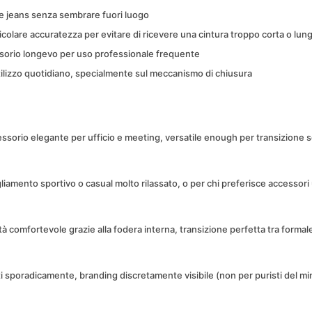
 e jeans senza sembrare fuori luogo
ticolare accuratezza per evitare di ricevere una cintura troppo corta o lun
ssorio longevo per uso professionale frequente
ilizzo quotidiano, specialmente sul meccanismo di chiusura
sorio elegante per ufficio e meeting, versatile enough per transizione se
iamento sportivo o casual molto rilassato, o per chi preferisce accessori 
lità comfortevole grazie alla fodera interna, transizione perfetta tra forma
i sporadicamente, branding discretamente visibile (non per puristi del mi