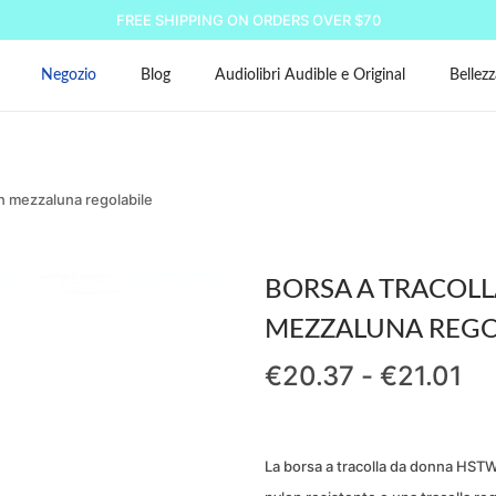
FREE SHIPPING ON ORDERS OVER $70
Negozio
Blog
Audiolibri Audible e Original
Bellezz
 mezzaluna regolabile
BORSA A TRACOL
MEZZALUNA REGO
F
€
20.37
-
€
21.01
a
s
c
La borsa a tracolla da donna HSTWO