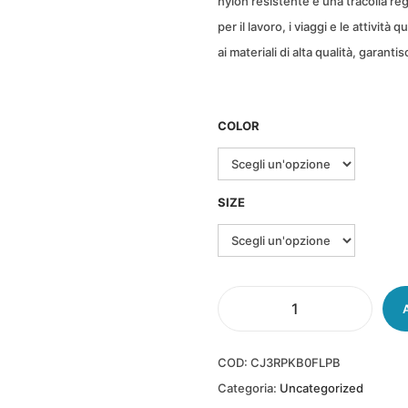
i
nylon resistente e una tracolla re
a
per il lavoro, i viaggi e le attività
d
ai materiali di alta qualità, garant
i
p
r
COLOR
e
z
z
SIZE
o
:
d
a
B
€
o
2
COD:
CJ3RPKB0FLPB
r
0
Categoria:
Uncategorized
s