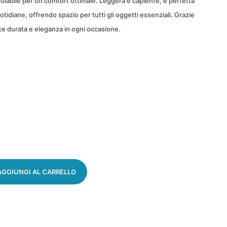
golabile per un comfort ottimale. Leggera e capiente, è perfetta
 quotidiane, offrendo spazio per tutti gli oggetti essenziali. Grazie
isce durata e eleganza in ogni occasione.
AGGIUNGI AL CARRELLO