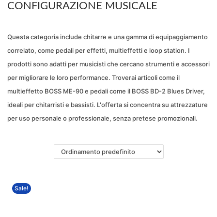
CONFIGURAZIONE MUSICALE
a
t
z
o
Questa categoria include chitarre e una gamma di equipaggiamento
i
correlato, come pedali per effetti, multieffetti e loop station. I
o
prodotti sono adatti per musicisti che cercano strumenti e accessori
n
per migliorare le loro performance. Troverai articoli come il
e
multieffetto BOSS ME-90 e pedali come il BOSS BD-2 Blues Driver,
ideali per chitarristi e bassisti. L'offerta si concentra su attrezzature
per uso personale o professionale, senza pretese promozionali.
Sale!