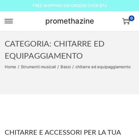
FREE SHIPPING ON ORDERS OVER $70
0
promethazine
S
S
a
a
l
l
CATEGORIA:
CHITARRE ED
t
t
EQUIPAGGIAMENTO
a
a
Home
/
Strumenti musicali
/
Bassi
/
chitarre ed equipaggiamento
a
a
l
l
l
c
a
o
n
n
a
t
v
e
i
n
CHITARRE E ACCESSORI PER LA TUA
g
u