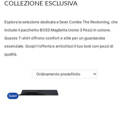
COLLEZIONE ESCLUSIVA
a
t
z
o
Esplora la selezione dedicata a Sean Combs The Reckoning, che
i
include il pacchetto BOSS Maglietta Uomo 3 Pezzi in cotone.
o
Queste T-shirt offrono comfort e stile per un guardaroba
n
essenziale. Scopri l'offerta e arricchisci il tuo look con pezzi di
e
qualità.
Sale!