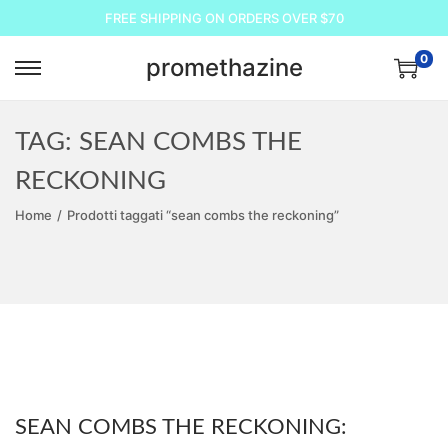
FREE SHIPPING ON ORDERS OVER $70
0
promethazine
S
S
a
a
l
l
TAG:
SEAN COMBS THE
t
t
RECKONING
a
a
Home
/
Prodotti taggati “sean combs the reckoning”
a
a
l
l
l
c
a
o
n
n
a
t
v
e
i
n
SEAN COMBS THE RECKONING:
g
u