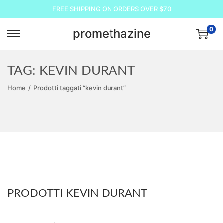
FREE SHIPPING ON ORDERS OVER $70
0
promethazine
S
S
a
a
l
l
TAG:
KEVIN DURANT
t
t
Home
/
Prodotti taggati “kevin durant”
a
a
a
a
l
l
l
c
a
o
n
n
a
t
PRODOTTI KEVIN DURANT
v
e
i
n
g
u