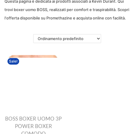
Questa pagina è dedicata ai prodotti associati a Kevin Durant. Qui
a
t
trovi boxer uomo BOSS, realizzati per comfort e traspirabilità. Scopri
z
o
l'offerta disponibile su Promethazine e acquista online con facilità.
i
o
n
e
Sale!
BOSS BOXER UOMO 3P
POWER BOXER
COMODO